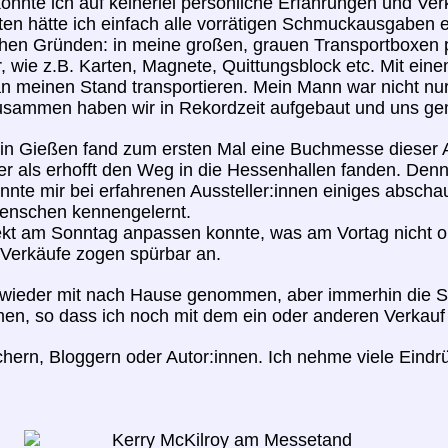
onnte ich auf keinerlei persönliche Erfahrungen und Ver
sten hätte ich einfach alle vorrätigen Schmuckausgaben 
chen Gründen: in meine großen, grauen Transportboxen p
 wie z.B. Karten, Magnete, Quittungsblock etc. Mit ein
n meinen Stand transportieren. Mein Mann war nicht nu
. Zusammen haben wir in Rekordzeit aufgebaut und un
 in Gießen fand zum ersten Mal eine Buchmesse dieser A
er als erhofft den Weg in die Hessenhallen fanden. Denn
onnte mir bei erfahrenen Aussteller:innen einiges abschau
Menschen kennengelernt.
irekt am Sonntag anpassen konnte, was am Vortag nicht 
 Verkäufe zogen spürbar an.
ieder mit nach Hause genommen, aber immerhin die Sta
n, so dass ich noch mit dem ein oder anderen Verkauf
ern, Bloggern oder Autor:innen. Ich nehme viele Eindrüc