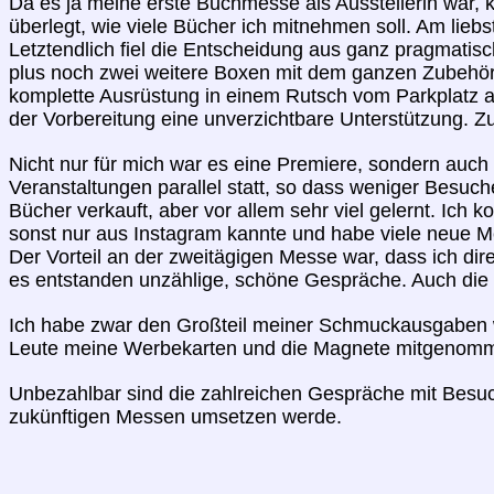
Da es ja meine erste Buchmesse als Ausstellerin war, k
überlegt, wie viele Bücher ich mitnehmen soll. Am lieb
Letztendlich fiel die Entscheidung aus ganz pragmatis
plus noch zwei weitere Boxen mit dem ganzen Zubehör,
komplette Ausrüstung in einem Rutsch vom Parkplatz a
der Vorbereitung eine unverzichtbare Unterstützung
Nicht nur für mich war es eine Premiere, sondern auch
Veranstaltungen parallel statt, so dass weniger Besuch
Bücher verkauft, aber vor allem sehr viel gelernt. Ich k
sonst nur aus Instagram kannte und habe viele neue 
Der Vorteil an der zweitägigen Messe war, dass ich d
es entstanden unzählige, schöne Gespräche. Auch die
Ich habe zwar den Großteil meiner Schmuckausgaben w
Leute meine Werbekarten und die Magnete mitgenomme
Unbezahlbar sind die zahlreichen Gespräche mit Besuch
zukünftigen Messen umsetzen werde.